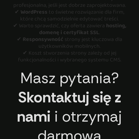
profesjonalna, jeśli jest dobrze zaprojektowana.
✔
WordPress
to świetne rozwiązanie dla firm,
które chcą samodzielnie edytować treści.
✔ Warto sprawdzić, czy oferta zawiera
hosting,
domenę i certyfikat SSL
.
✔
Responsywność
strony jest kluczowa dla
użytkowników mobilnych.
✔ Koszt stworzenia strony zależy od jej
funkcjonalności i wybranego systemu CMS.
Masz pytania?
Skontaktuj się z
nami
i otrzymaj
darmową