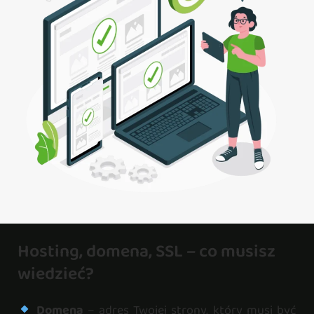
Hosting, domena, SSL – co musisz
wiedzieć?
Domena
– adres Twojej strony, który musi być