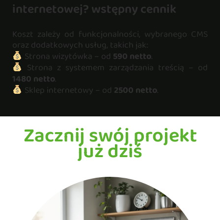
internetowej? wstępny cennik
Koszt zależy od funkcjonalności, wybranego CMS
oraz dodatkowych usług, takich jak:
Strona wizytówka – od
590 netto
.
Strona z systemem zarządzania treścią – od
1480 netto
.
Sklep internetowy – od
2500 netto
.
Zacznij swój projekt
już dziś