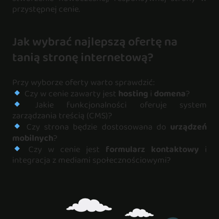
przystępnej cenie.
Jak wybrać najlepszą ofertę na
tanią stronę internetową?
Przy wyborze oferty warto sprawdzić:
Czy w cenie zawarty jest
hosting
i
domena
?
Jakie funkcjonalności oferuje system
zarządzania treścią (CMS)?
Czy strona będzie dostosowana do
urządzeń
mobilnych
?
Czy w cenie jest
formularz kontaktowy
i
integracja z mediami społecznościowymi?