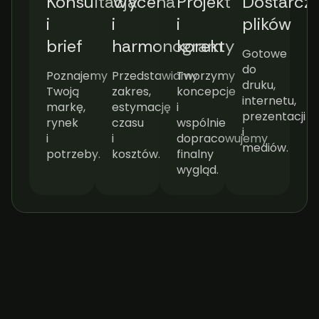
Konsultacja
Wycena
Projekt
Dostarcze
i
i
i
plików
brief
harmonogram
korekty
Gotowe
do
Poznajemy
Przedstawiamy
Tworzymy
druku,
Twoją
zakres,
koncepcje
internetu,
markę,
estymację
i
prezentacji
rynek
czasu
wspólnie
i
i
i
dopracowujemy
mediów.
potrzeby.
kosztów.
finalny
wygląd.