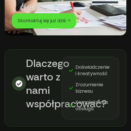
designu
Skontaktuj się już dziś
Dlaczego
Doświadczenie
warto z
i kreatywność
Zrozumienie
nami
biznesu
współpracować?​
Kompleksowa
obsługa