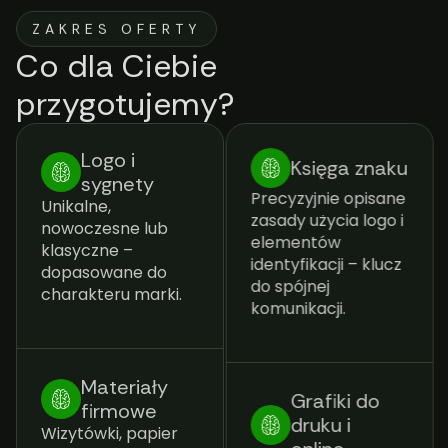
ZAKRES OFERTY
Co dla Ciebie
przygotujemy?
Logo i
Księga znaku
sygnety
Precyzyjnie opisane
Unikalne,
zasady użycia logo i
nowoczesne lub
elementów
klasyczne –
identyfikacji – klucz
dopasowane do
do spójnej
charakteru marki.
komunikacji.
Materiały
Grafiki do
firmowe
druku i
Wizytówki, papier