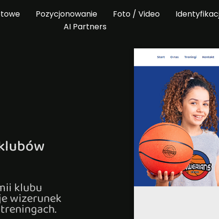
etowe
Pozycjonowanie
Foto / Video
Identyfikac
AI Partners
 klubów
mii klubu
je wizerunek
treningach.