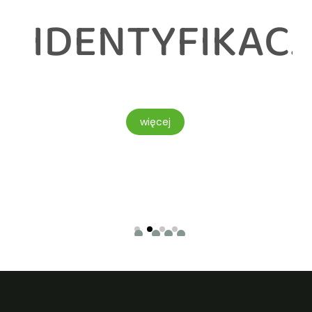
NTYFIKACJA
F
V
więcej