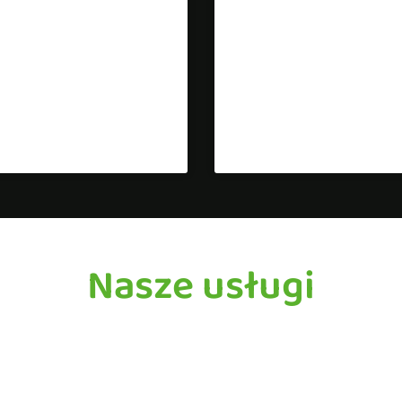
ekt Strony
Projekt Strony
rnetowej Dla
Internetowej Dl
elopera
Kandydata Na
Burmistrza
z się więcej »
Dowiedz się więcej »
Nasze usługi