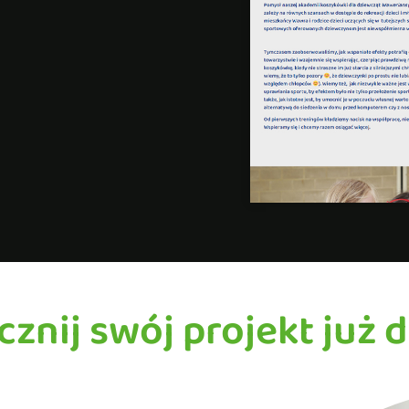
cznij swój projekt już d