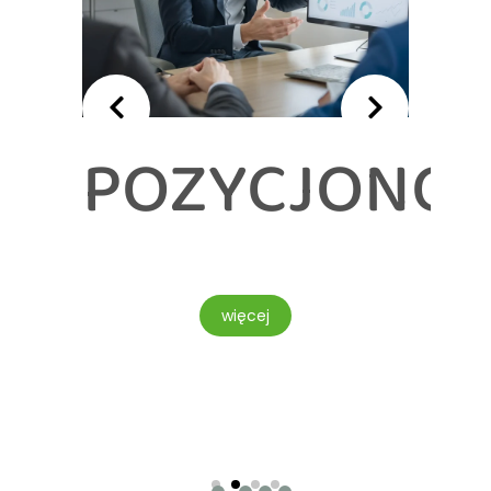
POZYCJONOWAN
ID
E
więcej