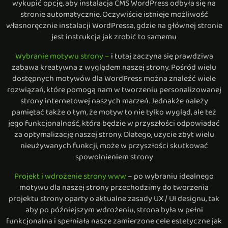
wykupić opcję, aby instalacja CMS WordPress odbyła się na
stronie automatycznie. Oczywiście istnieje możliwość
własnoręcznie instalacji WordPressa, gdzie na głównej stronie
jest instrukcja jak zrobić to samemu
Wybranie motywu strony –
i tutaj zaczyna się prawdziwa
zabawa kreatywna z wyglądem naszej strony. Pośród wielu
dostępnych motywów dla WordPress można znaleźć wiele
rozwiązań, które pomogą nam w tworzeniu personalizowanej
strony internetowej naszych marzeń. Jednakże należy
pamiętać także o tym, że motyw to nie tylko wygląd, ale też
jego funkcjonalność, która będzie w przyszłości odpowiadać
za optymalizację naszej strony. Dlatego, użycie zbyt wielu
nieużywanych funkcji, może w przyszłości skutkować
spowolnieniem strony
Projekt i wdrożenie strony www
– po wybraniu idealnego
motywu dla naszej strony przechodzimy do tworzenia
projektu strony oparty o aktualne zasady UX / UI designu, tak
aby po późniejszym wdrożeniu, strona była w pełni
funkcjonalna i spełniała nasze zamierzone cele estetyczne jak