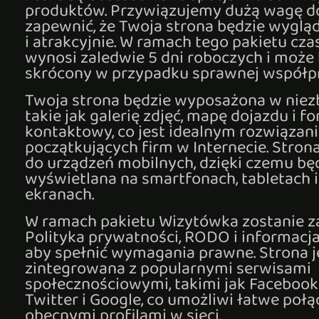
produktów. Przywiązujemy dużą wagę do
zapewnić, że Twoja strona będzie wygląd
i atrakcyjnie. W ramach tego pakietu czas
wynosi zaledwie 5 dni roboczych i może 
skrócony w przypadku sprawnej współpr
Twoja strona będzie wyposażona w niez
takie jak galerię zdjęć, mapę dojazdu i f
kontaktowy, co jest idealnym rozwiązan
początkujących firm w Internecie. Stron
do urządzeń mobilnych, dzięki czemu bę
wyświetlana na smartfonach, tabletach 
ekranach.
W ramach pakietu Wizytówka zostanie 
Polityka prywatności, RODO i informacja
aby spełnić wymagania prawne. Strona j
zintegrowana z popularnymi serwisami
społecznościowymi, takimi jak Facebook,
Twitter i Google, co umożliwi łatwe poł
obecnymi profilami w sieci.