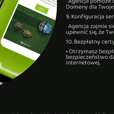
Agencja pomoże C
•
Domeny dla Twojej
9. Konfiguracja s
Agencja zajmie si
•
upewnić się, że Tw
10. Bezpłatny cert
•
Otrzymasz bezpła
bezpieczeństwo dan
internetowej.