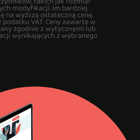
czynników, takich jak rozmiar
ych modyfikacji. Im bardziej
ię na wyższą ostateczną cenę.
ez podatku VAT. Ceny zawarte w
wany zgodnie z wytycznymi lub
kacji wynikających z wybranego