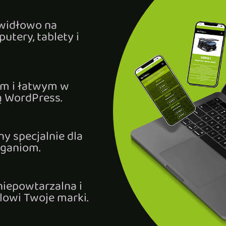
awidłowo na
utery, tablety i
ym i łatwym w
ą WordPress.
y specjalnie dla
aganiom.
niepowtarzalna i
lowi Twoje marki.