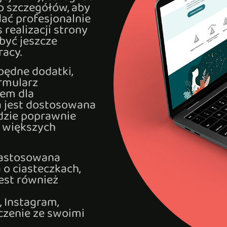
 szczegółów, aby
ać profesjonalnie
 realizacji strony
być jeszcze
acy.
będne dodatki,
ormularz
iem dla
a jest dostosowana
dzie poprawnie
i większych
zastosowana
 o ciasteczkach,
est również
 Instagram,
ączenie ze swoimi