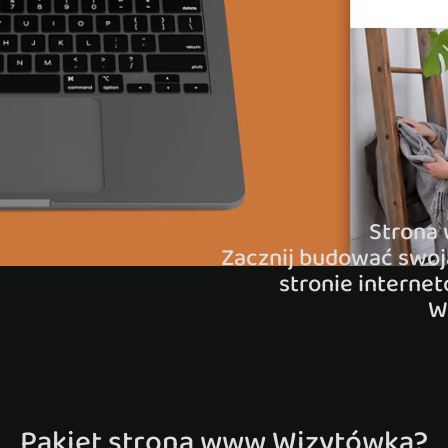
Strona 
Zacznij budować swoj
stronie interne
W
Pakiet strona www Wizytówka?