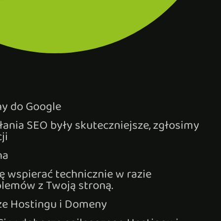
ny do Google
łania SEO były skuteczniejsze, zgłosimy
ji
na
ę wspierać technicznie w razie
blemów z Twoją stroną.
ze Hostingu i Domeny