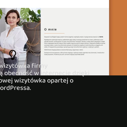
wizytówka firmy
ą obecność w internecie dzięki
towej wizytówka opartej o
ordPressa.