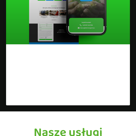
Projekt Strony Internetowej Dla
Firmy Wywożącej Nieczystości
Płynne
Dowiedz się więcej »
Nasze usługi