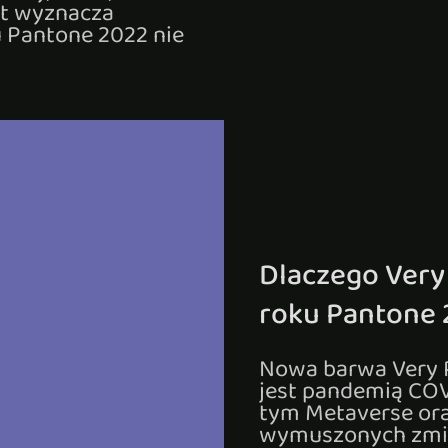
lat wyznacza
u Pantone 2022 nie
Dlaczego Very 
roku Pantone 
Nowa barwa Very P
jest pandemią COV
tym Metaverse ora
wymuszonych zmi