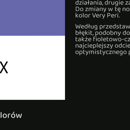
działania, drugie z
Do zmiany w tę n
kolor Very Peri.
Według przedstawi
błękit, podobny d
także fioletowo-c
najcieplejszy odci
optymistycznego pa
olorów