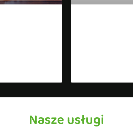
panie AdWords
Optymalizacja
znesie lokalnym
Tekstów na Stro
z się więcej »
Dowiedz się więcej »
Nasze usługi