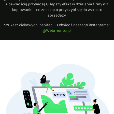
z pewnością przyniosą Ci lepszy efekt w działaniu firmy niż
kopiowanie – co znacząco przyczyni się do wzrostu
sprzedaży.
Szukasz ciekawych inspiracji? Odwiedź naszego instagrama :
@Webmentor.pl