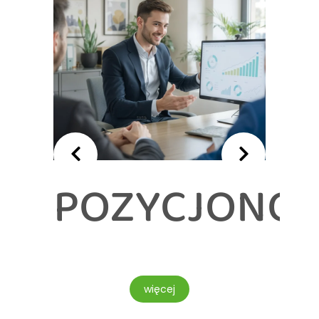
POZYCJONOW
OWE
więcej