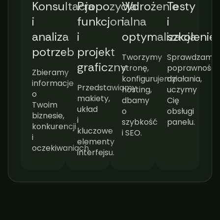
Konsultacja
Propozycja
Wdrożenie
Testy
i
funkcjonalna
i
i
analiza
i
optymalizacja
szkolenie
potrzeb
projekt
Tworzymy
Sprawdzamy
graficzny
stronę,
poprawność
Zbieramy
konfigurujemy
działania,
informacje
Przedstawiamy
hosting,
uczymy
o
makiety,
dbamy
Cię
Twoim
układ
o
obsługi
biznesie,
i
szybkość
panelu.
konkurencji
kluczowe
i SEO.
i
elementy
oczekiwaniach.
interfejsu.