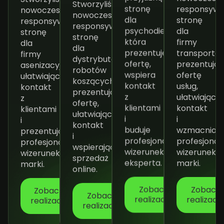
Stworzyliśmy
responsyw
stronę
nowoczesną,
nowoczesną,
stronę
dla
responsywną
responsywną
dla
psychodietetyka,
stronę
stronę
firmy
która
dla
dla
transportow
prezentuje
firmy
dystrybutora
prezentują
ofertę,
asenizacyjnej,
robotów
ofertę
wspiera
ułatwiającą
koszących,
usług,
kontakt
kontakt
prezentującą
ułatwiającą
z
z
ofertę,
kontakt
klientami
klientami
ułatwiającą
i
i
i
kontakt
wzmacniają
buduje
prezentującą
i
profesjonal
profesjonalny
profesjonalny
wspierającą
wizerunek
wizerunek
wizerunek
sprzedaż
marki.
eksperta.
marki.
online.
Zobacz
Zobacz
Zobacz
realizację
Zobacz
realizację
realizacę
realizację