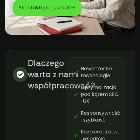
Skontaktuj się już dziś
Dlaczego
Nowoczesne
warto z nami
technologie
współpracować?​
Optymalizacja
pod kątem SEO
i UX
Responsywność
i szybkość
Bezpieczeństwo
i wsparcie