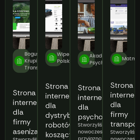
Bogusław
Wiper
Akademia
Matme
Krupiński
Polska
Psychodietetyka
Transport
Strona
Strona
Strona
interne
Strona
internetowa
internetowa
dla
internetowa
dla
dla
firmy
dla
dystrybutora
psychodietetyka
transpor
firmy
Stworzyliśmy
robotów
Stworzyliśm
nowoczesną,
asenizacyjnej
koszących
nowoczesną
przyjazną
Stworzyliśmy