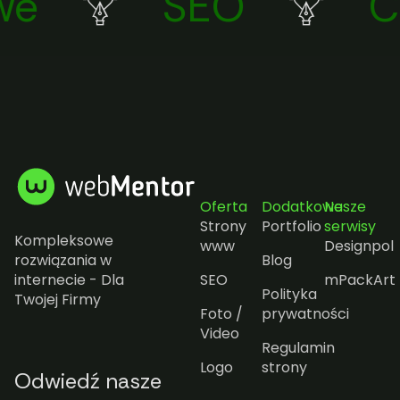
e
SEO
Co
Oferta
Dodatkowe
Nasze
Strony
Portfolio
serwisy
Kompleksowe
www
Designpol
rozwiązania w
Blog
internecie - Dla
SEO
mPackArt
Polityka
Twojej Firmy
Foto /
prywatności
Video
Regulamin
Logo
strony
Odwiedź nasze