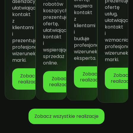
asenizacyjnej,
robotów
ofertę
wspiera
ułatwiającą
koszących,
usług,
kontakt
kontakt
prezentującą
ułatwiającą
z
z
ofertę,
kontakt
klientami
klientami
ułatwiającą
i
i
i
kontakt
wzmacniają
buduje
prezentującą
i
profesjonal
profesjonalny
profesjonalny
wspierającą
wizerunek
wizerunek
wizerunek
sprzedaż
marki.
eksperta.
marki.
online.
Zobacz
Zobacz
Zobacz
realizację
Zobacz
realizację
realizacę
realizację
Zobacz wszystkie realizacje