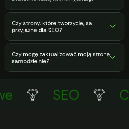
Czy strony, które tworzycie, są
przyjazne dla SEO?
Czy mogę zaktualizować moją stronę
samodzielnie?
e
SEO
Co