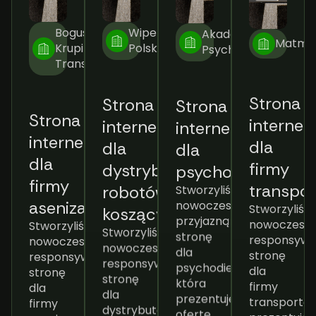
Bogusław
Wiper
Akademia
Matme
Krupiński
Polska
Psychodietetyka
Transport
Strona
Strona
Strona
interne
Strona
internetowa
internetowa
dla
internetowa
dla
dla
firmy
dla
dystrybutora
psychodietetyka
transpor
firmy
Stworzyliśmy
robotów
Stworzyliśm
nowoczesną,
asenizacyjnej
koszących
nowoczesną
przyjazną
Stworzyliśmy
Stworzyliśmy
responsyw
stronę
nowoczesną,
nowoczesną,
stronę
dla
responsywną
responsywną
dla
psychodietetyka,
stronę
stronę
firmy
która
dla
dla
transportow
prezentuje
firmy
dystrybutora
prezentują
ofertę,