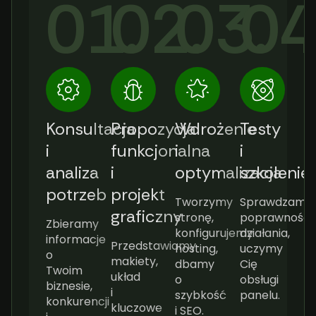
01.
02.
03.
04
Konsultacja
Propozycja
Wdrożenie
Testy
i
funkcjonalna
i
i
analiza
i
optymalizacja
szkolenie
potrzeb
projekt
Tworzymy
Sprawdzamy
graficzny
stronę,
poprawność
Zbieramy
konfigurujemy
działania,
informacje
Przedstawiamy
hosting,
uczymy
o
makiety,
dbamy
Cię
Twoim
układ
o
obsługi
biznesie,
i
szybkość
panelu.
konkurencji
kluczowe
i SEO.