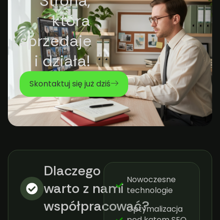
Strona,
która
sprzedaje
i działa!
Skontaktuj się już dziś
Dlaczego
Nowoczesne
warto z nami
technologie
współpracować?​
Optymalizacja
pod kątem SEO