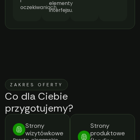
i
elementy
oczekiwaniach.
interfejsu.
ZAKRES OFERTY
Co dla Ciebie
przygotujemy?
Strony
Strony
wizytówkowe
produktowe