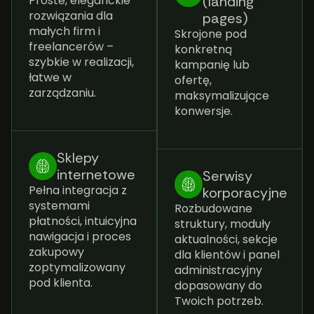
Proste, eleganckie
(landing
rozwiązania dla
pages)
małych firm i
Skrojone pod
freelancerów –
konkretną
szybkie w realizacji,
kampanię lub
łatwe w
ofertę,
zarządzaniu.
maksymalizujące
konwersje.
Sklepy
internetowe
Serwisy
Pełna integracja z
korporacyjne
systemami
Rozbudowane
płatności, intuicyjna
struktury, moduły
nawigacja i proces
aktualności, sekcje
zakupowy
dla klientów i panel
zoptymalizowany
administracyjny
pod klienta.
dopasowany do
Twoich potrzeb.