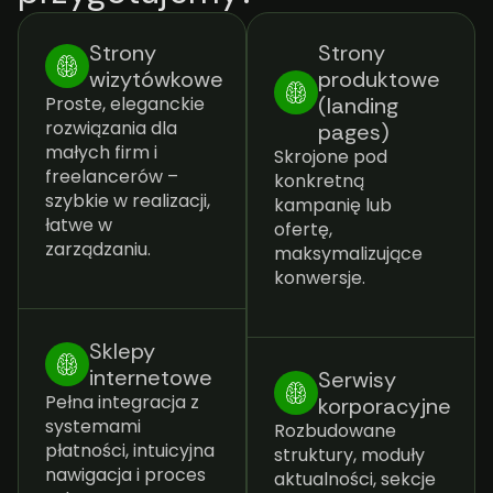
Strony
Strony
wizytówkowe
produktowe
Proste, eleganckie
(landing
rozwiązania dla
pages)
małych firm i
Skrojone pod
freelancerów –
konkretną
szybkie w realizacji,
kampanię lub
łatwe w
ofertę,
zarządzaniu.
maksymalizujące
konwersje.
Sklepy
internetowe
Serwisy
Pełna integracja z
korporacyjne
systemami
Rozbudowane
płatności, intuicyjna
struktury, moduły
nawigacja i proces
aktualności, sekcje