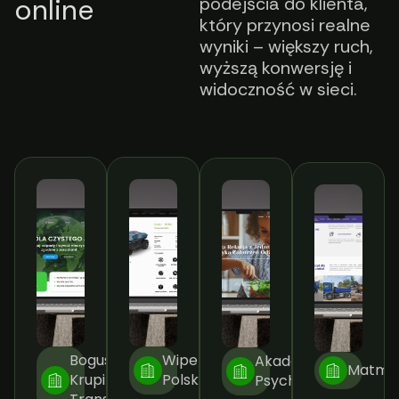
online
podejścia do klienta,
który przynosi realne
wyniki – większy ruch,
wyższą konwersję i
widoczność w sieci.
Bogusław
Wiper
Akademia
Matme
Krupiński
Polska
Psychodietetyka