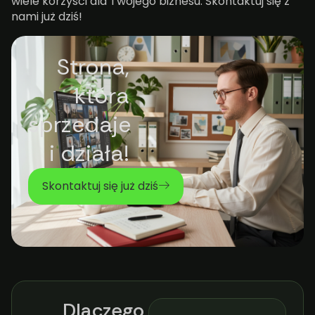
wiele korzyści dla Twojego biznesu. Skontaktuj się z
nami już dziś!
Strona,
która
sprzedaje
i działa!
Skontaktuj się już dziś
Dlaczego