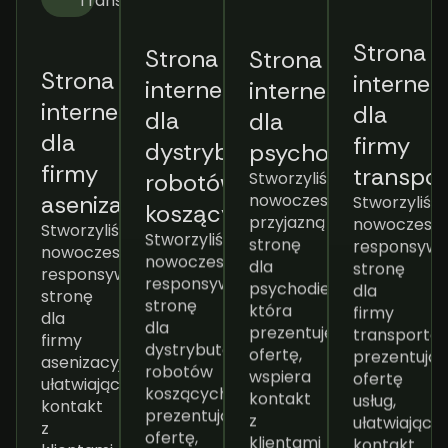
Transport
Strona
Strona
Strona
interne
Strona
internetowa
internetowa
dla
internetowa
dla
dla
firmy
dla
dystrybutora
psychodietetyka
transpor
firmy
Stworzyliśmy
robotów
Stworzyliśm
nowoczesną,
asenizacyjnej
koszących
nowoczesną
przyjazną
Stworzyliśmy
Stworzyliśmy
responsyw
stronę
nowoczesną,
nowoczesną,
stronę
dla
responsywną
responsywną
dla
psychodietetyka,
stronę
stronę
firmy
która
dla
dla
transportow
prezentuje
firmy
dystrybutora
prezentują
ofertę,
asenizacyjnej,
robotów
ofertę
wspiera
ułatwiającą
koszących,
usług,
kontakt
kontakt
prezentującą
ułatwiającą
z
z
ofertę,
kontakt
klientami