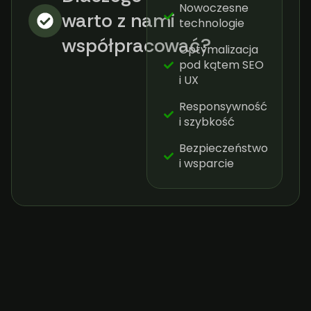
Nowoczesne
warto z nami
technologie
współpracować?​
Optymalizacja
pod kątem SEO
i UX
Responsywność
i szybkość
Bezpieczeństwo
i wsparcie