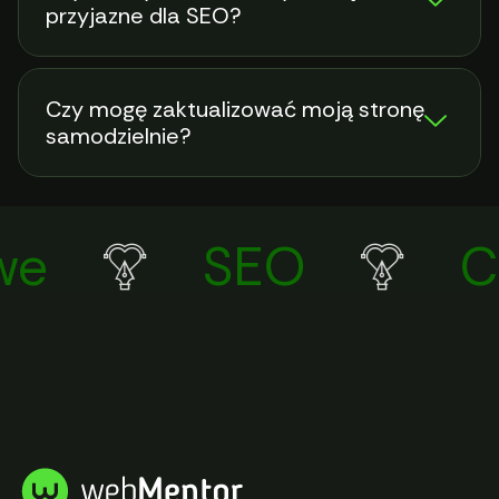
przyjazne dla SEO?
Czy mogę zaktualizować moją stronę
samodzielnie?
e
SEO
Co