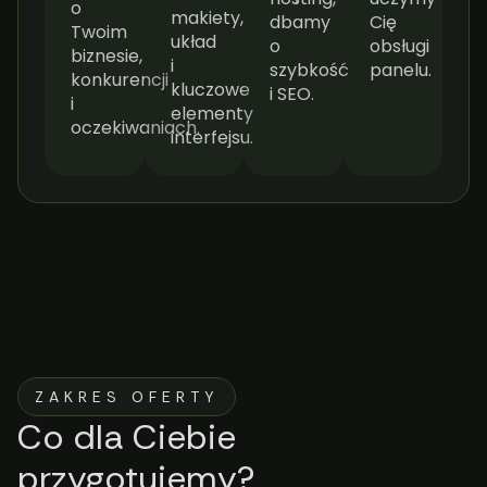
o
makiety,
dbamy
Cię
Twoim
układ
o
obsługi
biznesie,
i
szybkość
panelu.
konkurencji
kluczowe
i SEO.
i
elementy
oczekiwaniach.
interfejsu.
ZAKRES OFERTY
Co dla Ciebie
przygotujemy?