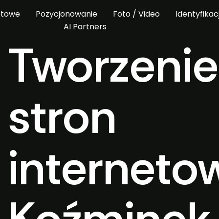
etowe
Pozycjonowanie
Foto / Video
Identyfikac
AI Partners
Tworzenie
stron
interneto