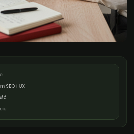
e
m SEO i UX
ość
cie