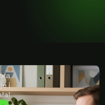
tóra
e i
ała!