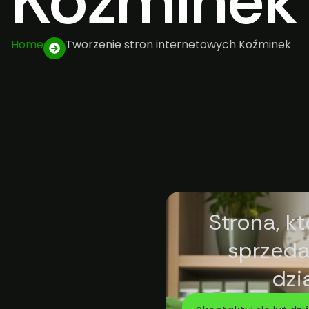
Koźminek
Home
Tworzenie stron internetowych Koźminek
Strona, k
sprzedaj
dzi