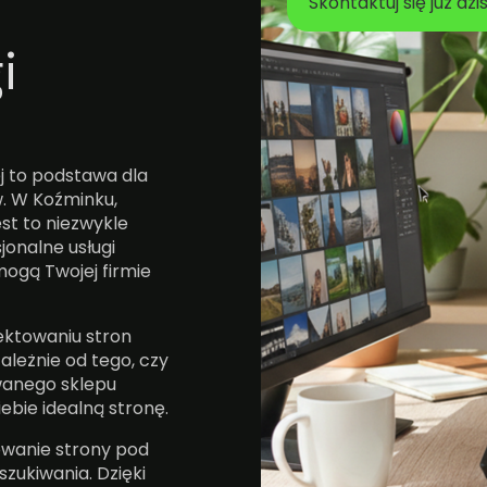
Skontaktuj się już dzi
i
j to podstawa dla
w. W Koźminku,
st to niezwykle
jonalne usługi
ogą Twojej firmie
ektowaniu stron
ależnie od tego, czy
wanego sklepu
bie idealną stronę.
owanie strony pod
zukiwania. Dzięki