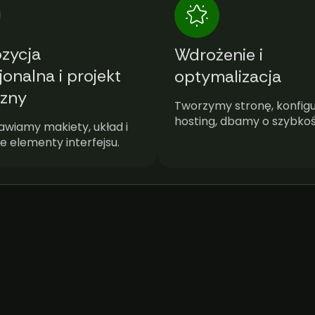
zycja
Wdrożenie i
jonalna i projekt
optymalizacja
czny
Tworzymy stronę, konfig
hosting, dbamy o szybkoś
awiamy makiety, układ i
e elementy interfejsu.