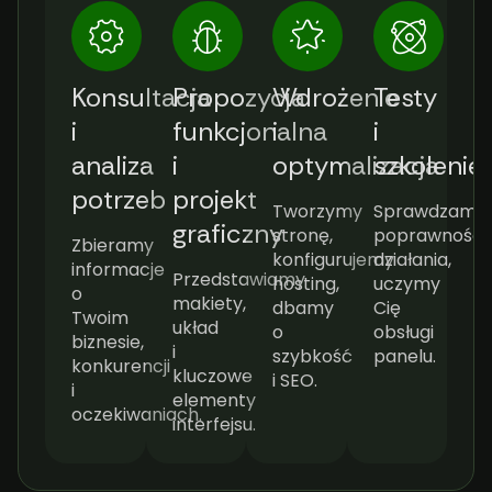
Konsultacja
Propozycja
Wdrożenie
Testy
i
funkcjonalna
i
i
analiza
i
optymalizacja
szkolenie
potrzeb
projekt
Tworzymy
Sprawdzamy
graficzny
stronę,
poprawność
Zbieramy
konfigurujemy
działania,
informacje
Przedstawiamy
hosting,
uczymy
o
makiety,
dbamy
Cię
Twoim
układ
o
obsługi
biznesie,
i
szybkość
panelu.
konkurencji
kluczowe
i SEO.
i
elementy
oczekiwaniach.
interfejsu.