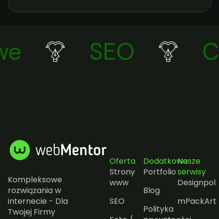
e
SEO
Co
Oferta
Dodatkowe
Nasze
Strony
Portfolio
serwisy
Kompleksowe
www
Designpol
rozwiązania w
Blog
internecie - Dla
SEO
mPackArt
Polityka
Twojej Firmy