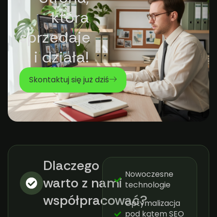
która
sprzedaje
i działa!
Skontaktuj się już dziś
Dlaczego
Nowoczesne
warto z nami
technologie
współpracować?​
Optymalizacja
pod kątem SEO