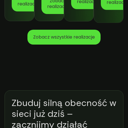
realizację
Zobacz
realizację
realizacę
realizację
Zobacz wszystkie realizacje
Zbuduj silną obecność w
sieci już dziś –
zacznijmy działać