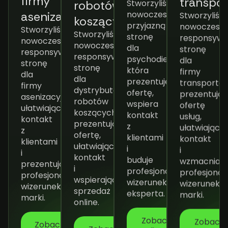
firmy
Stworzyliśmy
robotów
Stworzyliśm
nowoczesną,
asenizacyjnej
koszących
nowoczesną
przyjazną
Stworzyliśmy
Stworzyliśmy
responsyw
stronę
nowoczesną,
nowoczesną,
stronę
dla
responsywną
responsywną
dla
psychodietetyka,
stronę
stronę
firmy
która
dla
dla
transportow
prezentuje
firmy
dystrybutora
prezentują
ofertę,
asenizacyjnej,
robotów
ofertę
wspiera
ułatwiającą
koszących,
usług,
kontakt
kontakt
prezentującą
ułatwiającą
z
z
ofertę,
kontakt
klientami
klientami
ułatwiającą
i
i
i
kontakt
wzmacniają
buduje
prezentującą
i
profesjonal
profesjonalny
profesjonalny
wspierającą
wizerunek
wizerunek
wizerunek
sprzedaż
marki.
eksperta.
marki.
online.
Zobacz
Zobacz
Zobacz