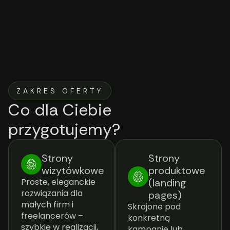
ZAKRES OFERTY
Co dla Ciebie
przygotujemy?
Strony
Strony
wizytówkowe
produktowe
Proste, eleganckie
(landing
rozwiązania dla
pages)
małych firm i
Skrojone pod
freelancerów –
konkretną
szybkie w realizacji,
kampanię lub