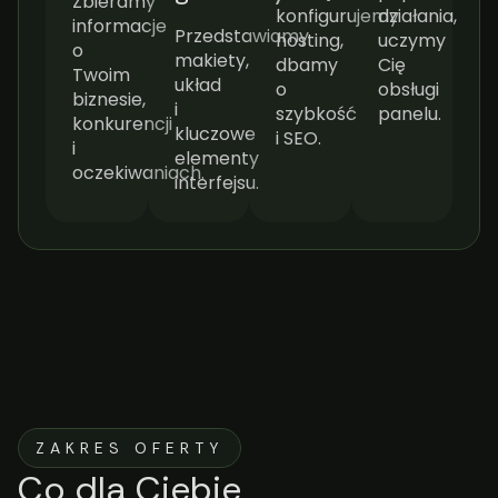
Zbieramy
konfigurujemy
działania,
informacje
Przedstawiamy
hosting,
uczymy
o
makiety,
dbamy
Cię
Twoim
układ
o
obsługi
biznesie,
i
szybkość
panelu.
konkurencji
kluczowe
i SEO.
i
elementy
oczekiwaniach.
interfejsu.
ZAKRES OFERTY
Co dla Ciebie