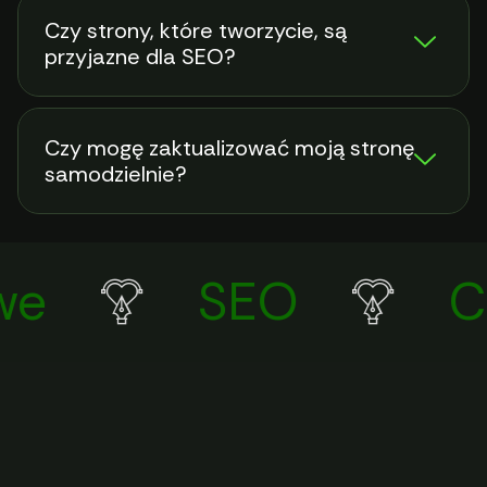
Czy strony, które tworzycie, są
przyjazne dla SEO?
Czy mogę zaktualizować moją stronę
samodzielnie?
e
SEO
Co