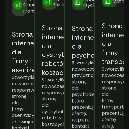
Krupiński
Polska
Psychodietetyka
Transport
Strona
Strona
Strona
interne
Strona
internetowa
internetowa
dla
internetowa
dla
dla
firmy
dla
dystrybutora
psychodietetyka
transpor
firmy
Stworzyliśmy
robotów
Stworzyliśm
nowoczesną,
asenizacyjnej
koszących
nowoczesną
przyjazną
Stworzyliśmy
Stworzyliśmy
responsyw
stronę
nowoczesną,
nowoczesną,
stronę
dla
responsywną
responsywną
dla
psychodietetyka,
stronę
stronę
firmy
która
dla
dla
transportow
prezentuje
firmy
dystrybutora
prezentują
ofertę,
asenizacyjnej,
robotów
ofertę
wspiera
ułatwiającą
koszących,
usług,
kontakt
kontakt