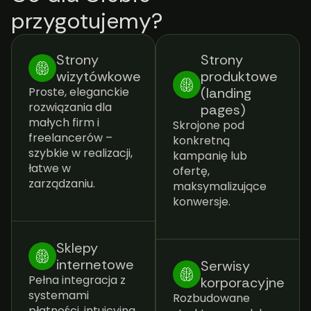
przygotujemy?
Strony
Strony
wizytówkowe
produktowe
Proste, eleganckie
(landing
rozwiązania dla
pages)
małych firm i
Skrojone pod
freelancerów –
konkretną
szybkie w realizacji,
kampanię lub
łatwe w
ofertę,
zarządzaniu.
maksymalizujące
konwersje.
Sklepy
internetowe
Serwisy
Pełna integracja z
korporacyjne
systemami
Rozbudowane
płatności, intuicyjna