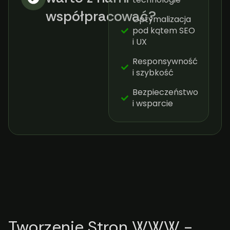
współpracować?​
Optymalizacja
pod kątem SEO
i UX
Responsywność
i szybkość
Bezpieczeństwo
i wsparcie
Tworzenie Stron WWW -