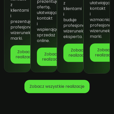
prezentującą
ułatwiającą
z
z
ofertę,
kontakt
klientami
klientami
ułatwiającą
i
i
i
kontakt
wzmacniają
buduje
prezentującą
i
profesjonal
profesjonalny
profesjonalny
wspierającą
wizerunek
wizerunek
wizerunek
sprzedaż
marki.
eksperta.
marki.
online.
Zobacz
Zobacz
Zobacz
realizację
Zobacz
realizację
realizacę
realizację
Zobacz wszystkie realizacje