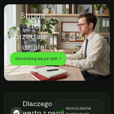
Strona,
która
sprzedaje
i działa!
Skontaktuj się już dziś
Dlaczego
Nowoczesne
warto z nami
technologie