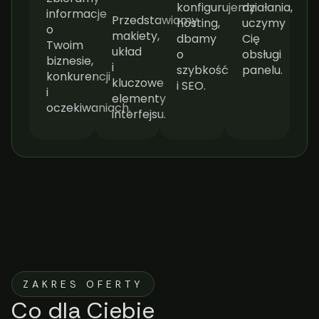
konfigurujemy
działania,
informacje
Przedstawiamy
hosting,
uczymy
o
makiety,
dbamy
Cię
Twoim
układ
o
obsługi
biznesie,
i
szybkość
panelu.
konkurencji
kluczowe
i SEO.
i
elementy
oczekiwaniach.
interfejsu.
ZAKRES OFERTY
Co dla Ciebie