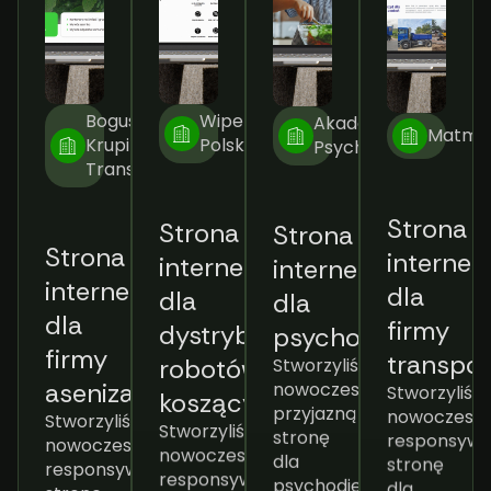
Bogusław
Wiper
Akademia
Matme
Krupiński
Polska
Psychodietetyka
Transport
Strona
Strona
Strona
interne
Strona
internetowa
internetowa
dla
internetowa
dla
dla
firmy
dla
dystrybutora
psychodietetyka
transpor
firmy
Stworzyliśmy
robotów
Stworzyliśm
nowoczesną,
asenizacyjnej
koszących
nowoczesną
przyjazną
Stworzyliśmy
Stworzyliśmy
responsyw
stronę
nowoczesną,
nowoczesną,
stronę
dla
responsywną
responsywną
dla
psychodietetyka,