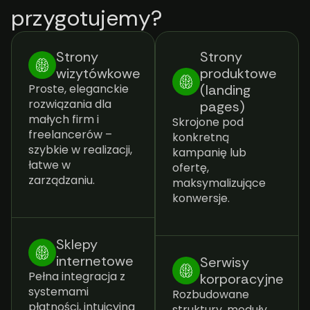
przygotujemy?
Strony
Strony
wizytówkowe
produktowe
Proste, eleganckie
(landing
rozwiązania dla
pages)
małych firm i
Skrojone pod
freelancerów –
konkretną
szybkie w realizacji,
kampanię lub
łatwe w
ofertę,
zarządzaniu.
maksymalizujące
konwersje.
Sklepy
internetowe
Serwisy
Pełna integracja z
korporacyjne
systemami
Rozbudowane
płatności, intuicyjna
struktury, moduły