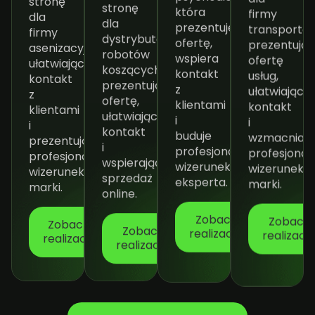
stronę
stronę
firmy
która
dla
dla
transportow
prezentuje
firmy
dystrybutora
prezentują
ofertę,
asenizacyjnej,
robotów
ofertę
wspiera
ułatwiającą
koszących,
usług,
kontakt
kontakt
prezentującą
ułatwiającą
z
z
ofertę,
kontakt
klientami
klientami
ułatwiającą
i
i
i
kontakt
wzmacniają
buduje
prezentującą
i
profesjonal
profesjonalny
profesjonalny
wspierającą
wizerunek
wizerunek
wizerunek
sprzedaż
marki.
eksperta.
marki.
online.
Zobacz
Zobacz
Zobacz
realizację
Zobacz
realizację
realizacę
realizację