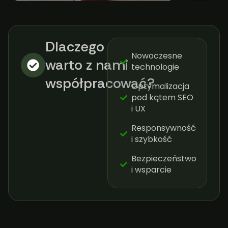
Dlaczego
Nowoczesne
warto z nami
technologie
współpracować?​
Optymalizacja
pod kątem SEO
i UX
Responsywność
i szybkość
Bezpieczeństwo
i wsparcie