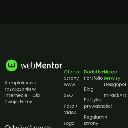
Oferta
Dodatkowe
Nasze
Strony
Portfolio
serwisy
Kompleksowe
www
Designpol
rozwiązania w
Blog
internecie - Dla
SEO
mPackArt
Polityka
Twojej Firmy
Foto /
prywatności
Video
Regulamin
Logo
strony
Odwiedź nasze