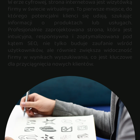
W erze cyfrowej, strona internetowa jest wizytówką
firmy w świecie wirtualnym. To pierwsze miejsce, do
którego potencjalni klienci się udają, szukając
informacji o produktach lub usługach.
Profesjonalnie zaprojektowana strona, która jest
intuicyjna, responsywna i zoptymalizowana pod
kątem SEO, nie tylko buduje zaufanie wśród
użytkowników, ale również zwiększa widoczność
firmy w wynikach wyszukiwania, co jest kluczowe
dla przyciągnięcia nowych klientów.