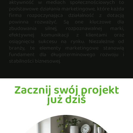
aktywność w mediach społecznościowych to
podstawowe działania marketingowe, które każda
firma rozpoczynająca działalność z dotacją
powinna rozważyć. Są one kluczowe dla
zbudowania silnej, rozpoznawalnej marki,
efektywnej komunikacji z klientami oraz
osiągnięcia sukcesu na rynku. Niezależnie od
branży, te elementy marketingowe stanowią
fundament dla długoterminowego rozwoju i
stabilności biznesowej.
Zacznij swój projekt
już dziś