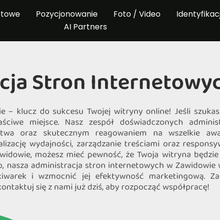
etowe
Pozycjonowanie
Foto / Video
Identyfikac
AI Partners
cja Stron Internetow
– klucz do sukcesu Twojej witryny online! Jeśli szukasz 
ściwe miejsce. Nasz zespół doświadczonych administ
stwa oraz skutecznym reagowaniem na wszelkie awar
izację wydajności, zarządzanie treściami oraz responsy
idowie, możesz mieć pewność, że Twoja witryna będzie d
 nasza administracja stron internetowych w Zawidowie ws
warek i wzmocnić jej efektywność marketingową. Zau
ontaktuj się z nami już dziś, aby rozpocząć współpracę!