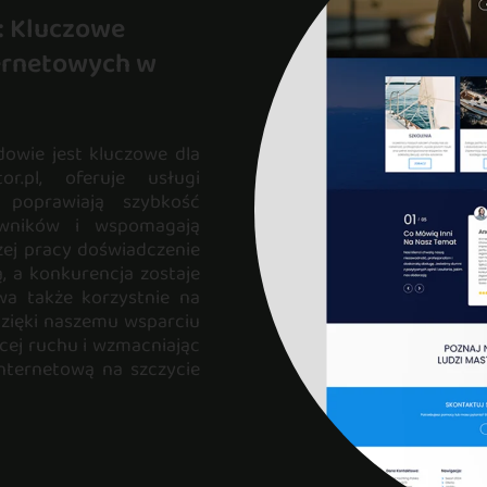
: Kluczowe
ternetowych w
owie jest kluczowe dla
r.pl, oferuje usługi
e poprawiają szybkość
kowników i wspomagają
zej pracy doświadczenie
ą, a konkurencja zostaje
wa także korzystnie na
Dzięki naszemu wsparciu
ęcej ruchu i wzmacniając
nternetową na szczycie