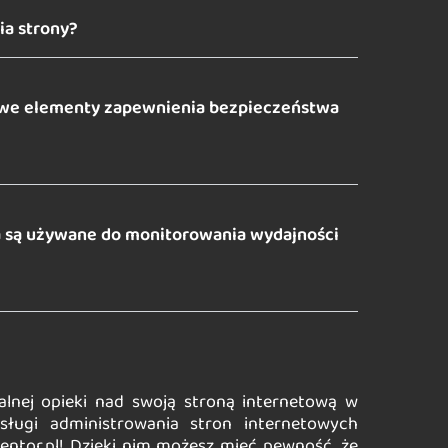
a strony?
zowe elementy zapewnienia bezpieczeństwa
a są używane do monitorowania wydajności
alnej opieki nad swoją stroną internetową w
sługi administrowania stron internetowych
ntor.pl! Dzięki nim możesz mieć pewność, że