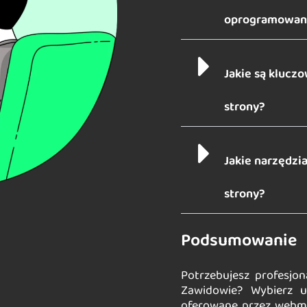
oprogramowani
Jakie są kluc
strony?
Jakie narzędzi
strony?
Podsumowanie
Potrzebujesz profesjon
Zawidowie? Wybierz u
oferowane przez webme