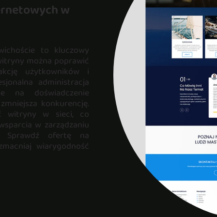
ternetowych w
wichoście to kluczowy
 witryny można poprawić
akcję użytkowników i
sjonalna administracja
ie na doświadczenie
 zmniejsza konkurencję.
 witryny w sieci, co
 wsparcia w zarządzaniu
? Sprawdź ofertę na
wzmacniaj wiarygodność