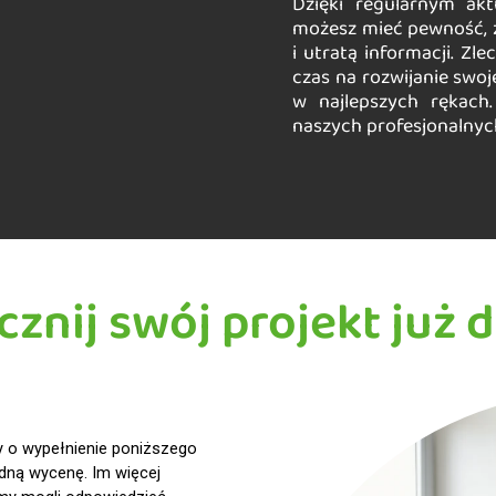
Dzięki regularnym akt
możesz mieć pewność, ż
i utratą informacji. Zl
czas na rozwijanie swoj
w najlepszych rękach.
naszych profesjonalnyc
cznij swój projekt już d