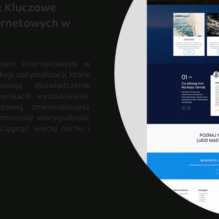
: Kluczowe
ternetowych w
onami internetowymi w
ugi optymalizacji, które
awiają doświadczenie
ynikach wyszukiwania.
towej, zminimalizujesz
wzmocnisz wiarygodność
yciągnąć więcej ruchu i