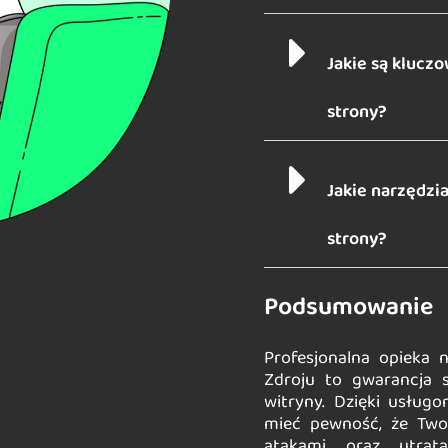
Jakie są kluc
strony?
Jakie narzędzi
strony?
Podsumowanie
Profesjonalna opieka 
Zdroju to gwarancja s
witryny. Dzięki usług
mieć pewność, że Twoj
atakami oraz utratą