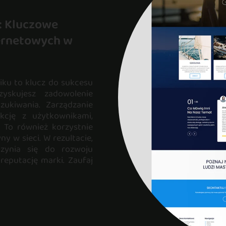
: Kluczowe
ternetowych w
iku to klucz do sukcesu
zyskujesz zadowolenie
ukiwania. Zarządzanie
kcję z użytkownikami,
. To również korzystnie
y w sieci. W rezultacie,
czynia się do rozwoju
 reputację marki. Zaufaj