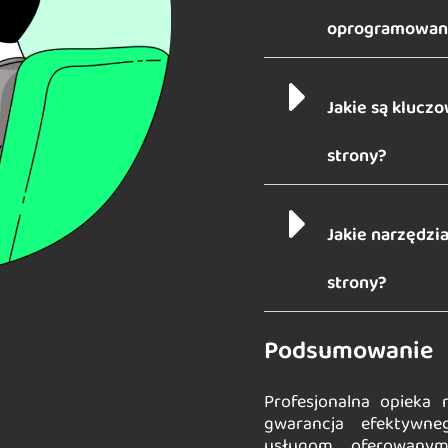
oprogramowani
Jakie są kluc
strony?
Jakie narzędzi
strony?
Podsumowanie
Profesjonalna opieka
gwarancja efektywne
usługom oferowanym 