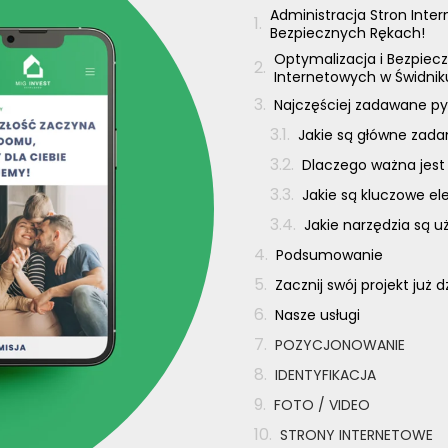
Administracja Stron Inte
Bezpiecznych Rękach!
Optymalizacja i Bezpiecz
Internetowych w Świdnik
Najczęściej zadawane py
Jakie są główne zada
Dlaczego ważna jest
Jakie są kluczowe e
Jakie narzędzia są 
Podsumowanie
Zacznij swój projekt już d
Nasze usługi
POZYCJONOWANIE
IDENTYFIKACJA
FOTO / VIDEO
STRONY INTERNETOWE