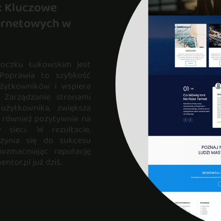
: Kluczowe
ternetowych w
toczku Łukowskim jest
 Poprawia to szybkość
użytkowników i wspiera
 Zarządzanie stronami
użytkownika, zwiększa
o również pozytywnie na
sieci. W rezultacie,
czynia się do sukcesu
 wzmacniając reputację
ntor.pl już dziś.