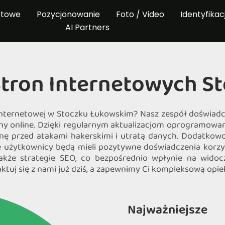
etowe
Pozycjonowanie
Foto / Video
Identyfikac
AI Partners
Stron Internetowych S
y internetowej w Stoczku Łukowskim? Nasz zespół doświad
yny online. Dzięki regularnym aktualizacjom oprogramow
ę przed atakami hakerskimi i utratą danych. Dodatkowo,
 użytkownicy będą mieli pozytywne doświadczenia korzyst
kże strategie SEO, co bezpośrednio wpłynie na widoc
ktuj się z nami już dziś, a zapewnimy Ci kompleksową opi
Najważniejsze