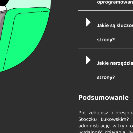
oprogramowani
Jakie są kluc
strony?
Jakie narzędzi
strony?
Podsumowanie
Potrzebujesz profesjon
Stoczku Łukowskim? 
administrację witryn 
wydajność działania Tw