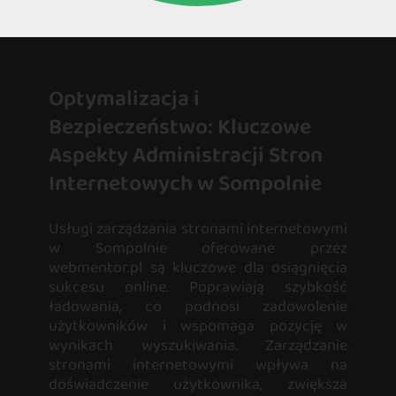
Optymalizacja i
Bezpieczeństwo: Kluczowe
Aspekty Administracji Stron
Internetowych w Sompolnie
Usługi zarządzania stronami internetowymi
w Sompolnie oferowane przez
webmentor.pl są kluczowe dla osiągnięcia
sukcesu online. Poprawiają szybkość
ładowania, co podnosi zadowolenie
użytkowników i wspomaga pozycję w
wynikach wyszukiwania. Zarządzanie
stronami internetowymi wpływa na
doświadczenie użytkownika, zwiększa