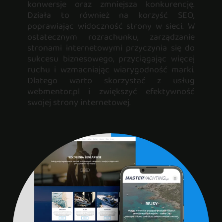
konwersje oraz zmniejsza konkurencję.
Działa to również na korzyść SEO,
poprawiając widoczność strony w sieci. W
ostatecznym rozrachunku, zarządzanie
stronami internetowymi przyczynia się do
sukcesu biznesowego, przyciągając więcej
ruchu i wzmacniając wiarygodność marki.
Dlatego warto skorzystać z usług
webmentor.pl i zwiększyć efektywność
swojej strony internetowej.