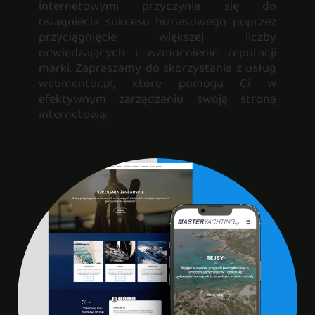
internetowymi przyczynia się do
osiągnięcia sukcesu biznesowego poprzez
przyciągnięcie większej liczby
odwiedzających i wzmocnienie reputacji
marki. Zapraszamy do skorzystania z usług
webmentor.pl, które pomogą Ci w
efektywnym zarządzaniu swoją stroną
internetową.