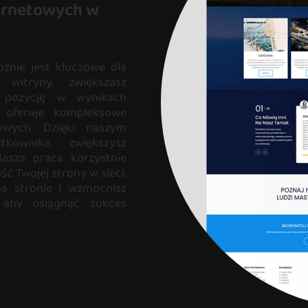
ternetowych w
źnie jest kluczowe dla
 witryny, zwiększasz
z pozycję w wynikach
, oferuje kompleksowe
towych. Dzięki naszym
kownika, zwiększysz
Nasza praca korzystnie
ć Twojej strony w sieci.
na stronie i wzmocnisz
 aby osiągnąć sukces