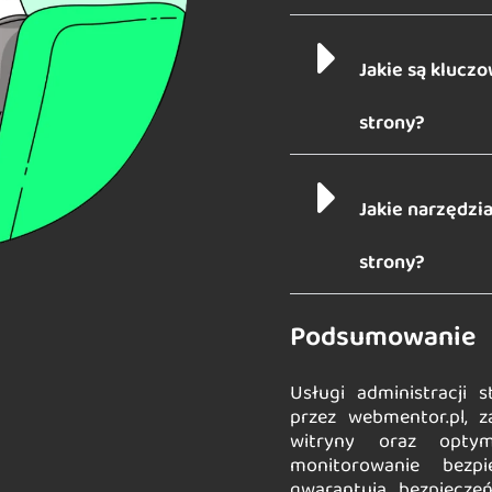
Jakie są kluc
strony?
Jakie narzędzi
strony?
Podsumowanie
Usługi administracji 
przez webmentor.pl, z
witryny oraz optyma
monitorowanie bezpi
gwarantują bezpiecze