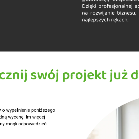
Dzięki profesjonalnej 
na rozwijanie biznesu
najlepszych rękach.
cznij swój projekt już d