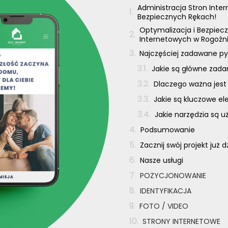
Administracja Stron Inte
Bezpiecznych Rękach!
Optymalizacja i Bezpiecz
Internetowych w Rogoźn
Najczęściej zadawane py
Jakie są główne zada
Dlaczego ważna jest
Jakie są kluczowe e
Jakie narzędzia są 
Podsumowanie
Zacznij swój projekt już d
Nasze usługi
POZYCJONOWANIE
IDENTYFIKACJA
FOTO / VIDEO
STRONY INTERNETOWE