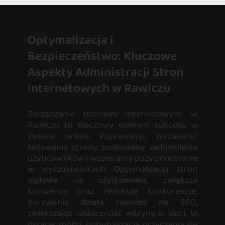
Optymalizacja i
Bezpieczeństwo: Kluczowe
Aspekty Administracji Stron
Internetowych w Rawiczu
Zarządzanie stronami internetowymi w
Rawiczu to kluczowy element sukcesu w
świecie online. Poprawiając wydajność
ładowania strony, podnosimy zadowolenie
użytkowników i wspieramy pozycjonowanie
w wyszukiwarkach. Optymalizacja stron
wpływa na użytkownika, zwiększa
konwersje oraz redukuje konkurencję.
Korzystnie działa również na SEO,
zwiększając widoczność witryny w sieci. W
ostateczności, optymalizacja przyczynia się